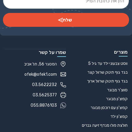
שלח
Alternative:
מוצרים
שמרו על קשר
ווסט צבעוני ילד עד גיל 5
המסגר 56, תל אביב
בגד גוף תינוק שרוול קצר
ofek@ofek1.com
בגד גוף תינוק שרוול ארוך
03.5622232
סווצ'ר מבוגר
03.5625377
קפוצ'ון מבוגר
055.8876103
קפוצ'ון עם רוכסן מבוגר
קפוצ'ון ילד
חולצת פולו מנדף זיעה גברים