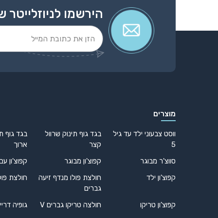
הירשמו לניוזלייטר ש
Alternative:
מוצרים
ווסט צבעוני ילד עד גיל
בגד גוף תינוק שרוול
בגד גוף תי
5
קצר
ארוך
סווצ'ר מבוגר
קפוצ'ון מבוגר
קפוצ'ון עם
קפוצ'ון ילד
חולצת פולו מנדף זיעה
חולצת פול
גברים
קפוצ'ון טריקו
חולצה טריקו גברים V
גופיה דריי