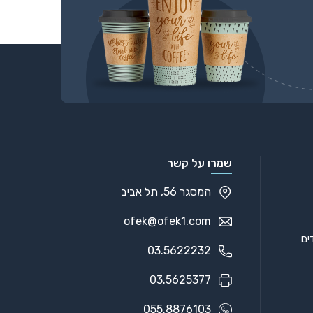
שמרו על קשר
המסגר 56, תל אביב
ofek@ofek1.com
03.5622232
03.5625377
055.8876103