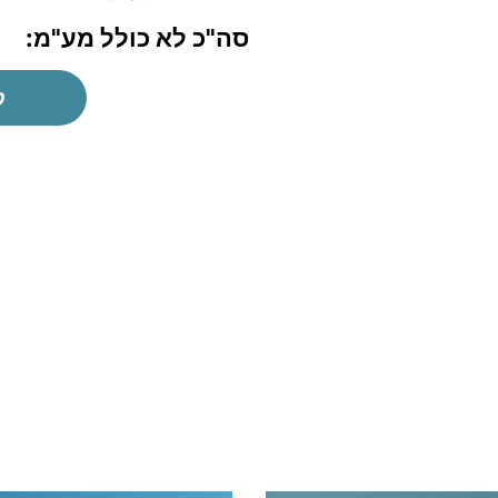
סה"כ לא כולל מע"מ:
ק