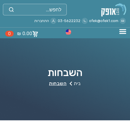
ofek@ofek1.com
03-5622232
התחברות
₪
0.00
0
השבחות
בית
השבחות