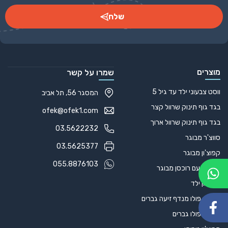
שלח
Alternative:
מוצרים
שמרו על קשר
ווסט צבעוני ילד עד גיל 5
המסגר 56, תל אביב
בגד גוף תינוק שרוול קצר
ofek@ofek1.com
בגד גוף תינוק שרוול ארוך
03.5622232
סווצ'ר מבוגר
03.5625377
קפוצ'ון מבוגר
055.8876103
קפוצ'ון עם רוכסן מבוגר
קפוצ'ון ילד
חולצת פולו מנדף זיעה גברים
חולצת פולו גברים