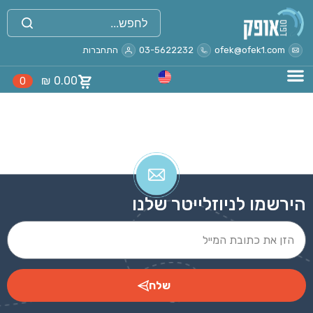
ofek@ofek1.com
03-5622232
התחברות
₪
0.00
0
הירשמו לניוזלייטר שלנו
שלח
Alternative: