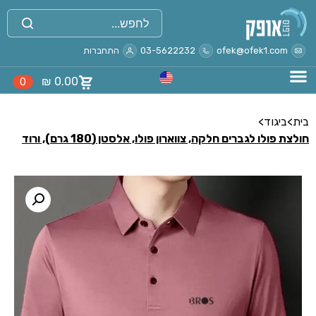
ofek@ofek1.com
03-5622232
התחברות
₪
0.00
0
בית
>
ביגוד
>
חולצת פולו לגברים חלקה, צווארון פולו, אלסטן (180 גרם), ורוד