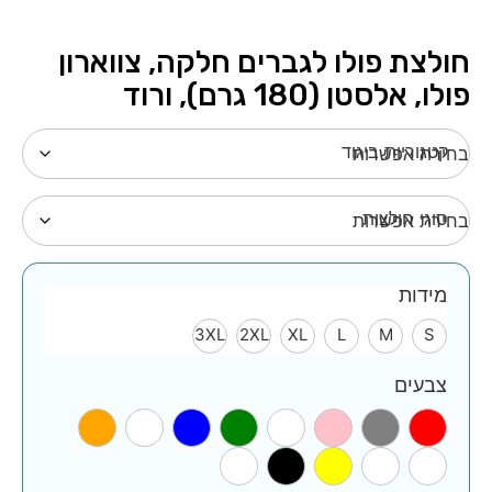
חולצת פולו לגברים חלקה, צווארון
פולו, אלסטן (180 גרם), ורוד
קטגוריות ביגוד
סוגי חולצות
מידות
3XL
2XL
XL
L
M
S
צבעים